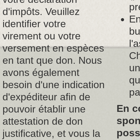
pr
d'impôts. Veuillez
En
identifier votre
bu
virement ou votre
l'
versement en espèces
Ch
en tant que don. Nous
un
avons également
qu
besoin d'une indication
pa
d'expéditeur afin de
En co
pouvoir établir une
spon
attestation de don
possi
justificative, et vous la