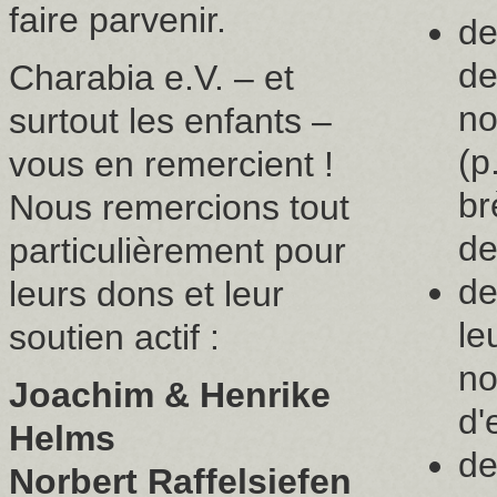
faire parvenir.
de
de
Charabia e.V. – et
no
surtout les enfants –
(p
vous en remercient !
br
Nous remercions tout
de
particulièrement pour
de
leurs dons et leur
le
soutien actif :
no
Joachim & Henrike
d'
Helms
de
Norbert Raffelsiefen