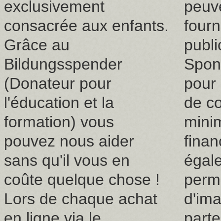
exclusivement
peuv
consacrée aux enfants.
fourn
Grâce au
publi
Bildungsspender
Spons
(Donateur pour
pour
l'éducation et la
de c
formation) vous
mini
pouvez nous aider
finan
sans qu'il vous en
égal
coûte quelque chose !
perme
Lors de chaque achat
d'im
en ligne via le
parte