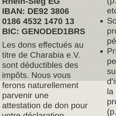
(p
Rhein-Sieg EG
et
IBAN: DE92 3806
So
0186 4532 1470 13
pr
BIC: GENODED1BRS
pé
Les dons effectués au
Pr
titre de Charabia e.V.
pe
sont déductibles des
su
impôts. Nous vous
d'
ferons naturellement
la
parvenir une
pr
attestation de don pour
(p
votre déclaration