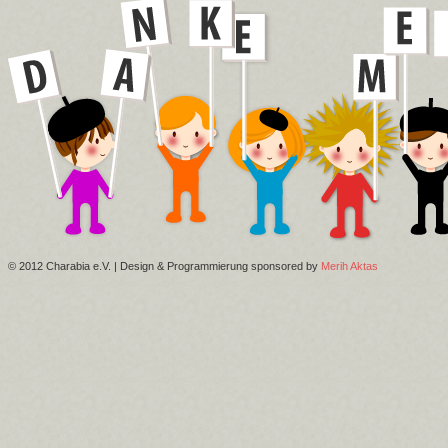
© 2012 Charabia e.V. | Design & Programmierung sponsored by
Merih Aktas