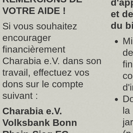
d'ap
VOTRE AIDE !
et d
du b
Si vous souhaitez
encourager
Mi
financièrement
d
Charabia e.V. dans son
fi
travail, effectuez vos
co
dons sur le compte
d'
suivant :
Do
la
Charabia e.V.
ja
Volksbank Bonn