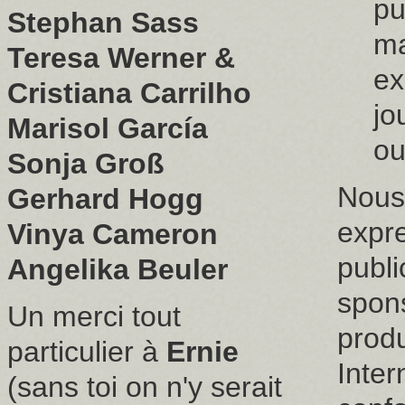
pu
Stephan Sass
ma
Teresa Werner &
ex
Cristiana Carrilho
jo
Marisol García
ou
Sonja Groß
Nous
Gerhard Hogg
expr
Vinya Cameron
public
Angelika Beuler
spons
Un merci tout
produ
particulier à
Ernie
Inter
(sans toi on n'y serait