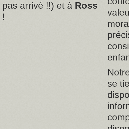
conf
pas arrivé !!) et à
Ross
valeu
!
moral
préc
consi
enfan
Notre
se ti
dispo
infor
comp
dispo