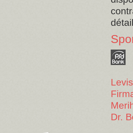
contr
détai
Spo
Levi
Firm
Meri
Dr. B